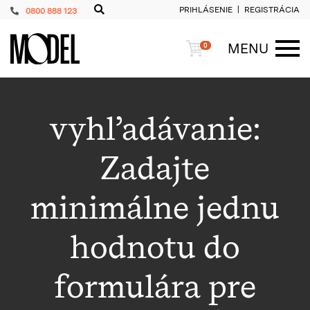
PRIHLÁSENIE
REGISTRÁCIA
0800 888 123
PackShop
Košík
MENU
0
ME
vyhľadávanie:
Zadajte
minimálne jednu
hodnotu do
formulára pre