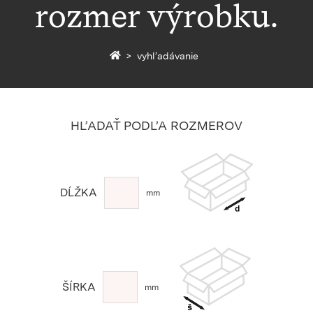
rozmer výrobku.
Späť na homepage
vyhľadávanie
HĽADAŤ PODĽA ROZMEROV
DĹŽKA
mm
ŠÍRKA
mm