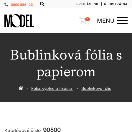
PRIHLÁSENIE
REGISTRÁCIA
0800 888 123
PackShop
Košík
MENU
0
ME
Bublinková fólia s
papierom
Späť na homepage
Fólie, výplne a fixácia
Bublinkové fólie
90500
Katalógové číslo: