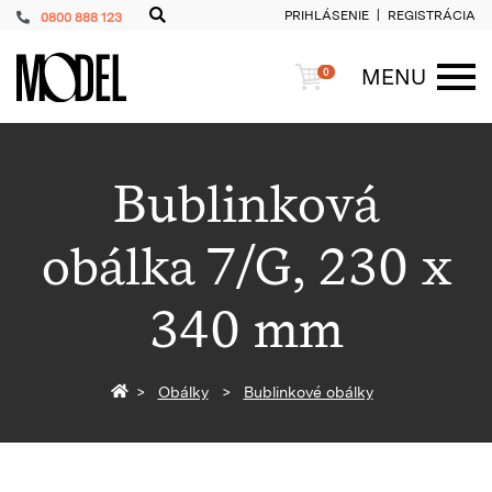
PRIHLÁSENIE
REGISTRÁCIA
0800 888 123
PackShop
Košík
MENU
0
ME
Bublinková
obálka 7/G, 230 x
340 mm
Späť na homepage
Obálky
Bublinkové obálky