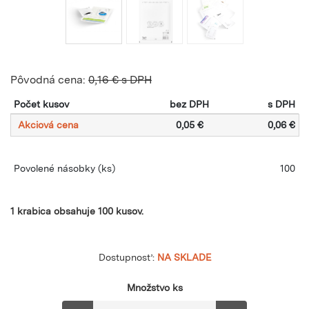
Pôvodná cena:
0,16 € s DPH
Počet kusov
bez DPH
s DPH
Akciová cena
0,05 €
0,06 €
Povolené násobky
(ks)
100
1 krabica obsahuje 100 kusov.
Dostupnosť:
NA SKLADE
Množstvo ks