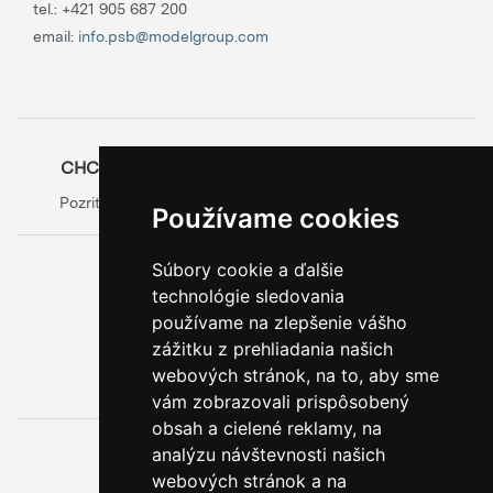
tel.:
+421 905 687 200
email:
info.psb@modelgroup.com
CHCETE SA O OBALOCH DOZVEDIEŤ VIAC?
Pozrite si oficiálny web výrobcu obalov
Model Group
Používame cookies
Súbory cookie a ďalšie
0800 888 123
technológie sledovania
BEZPLATNÁ INFOLINKA
používame na zlepšenie vášho
zážitku z prehliadania našich
webových stránok, na to, aby sme
vám zobrazovali prispôsobený
obsah a cielené reklamy, na
analýzu návštevnosti našich
webových stránok a na