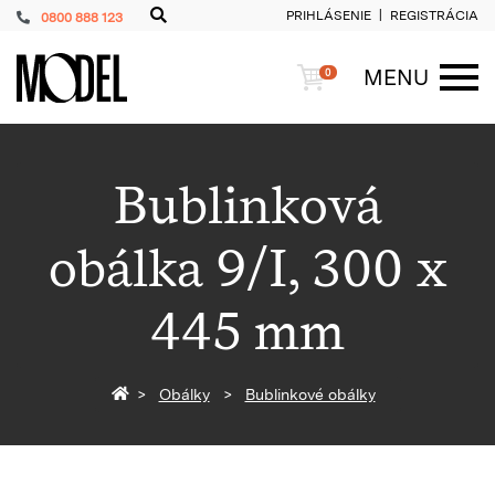
PRIHLÁSENIE
REGISTRÁCIA
0800 888 123
PackShop
Košík
MENU
0
ME
Bublinková
obálka 9/I, 300 x
445 mm
Späť na homepage
Obálky
Bublinkové obálky