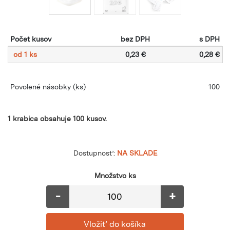
Počet kusov
bez DPH
s DPH
od 1 ks
0,23 €
0,28 €
Povolené násobky
(ks)
100
1 krabica obsahuje 100 kusov.
Dostupnosť:
NA SKLADE
Množstvo ks
-
+