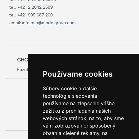
tel.:
+421 2 2042 2589
tel.:
+421 905 687 200
email:
info.psb@modelgroup.com
CHCETE SA O OBALOCH DOZVEDIEŤ VIAC?
Pozrite si oficiálny web výrobcu obalov
Model Group
Používame cookies
Súbory cookie a ďalšie
0800 888 123
technológie sledovania
BEZPLATNÁ INFOLINKA
používame na zlepšenie vášho
zážitku z prehliadania našich
webových stránok, na to, aby sme
vám zobrazovali prispôsobený
obsah a cielené reklamy, na