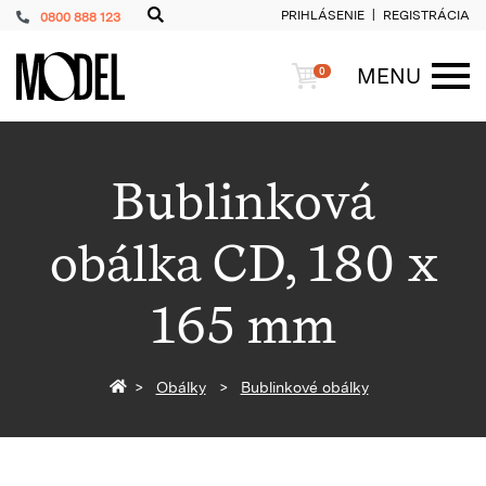
PRIHLÁSENIE
REGISTRÁCIA
0800 888 123
PackShop
Košík
MENU
0
ME
Bublinková
obálka CD, 180 x
165 mm
Späť na homepage
Obálky
Bublinkové obálky