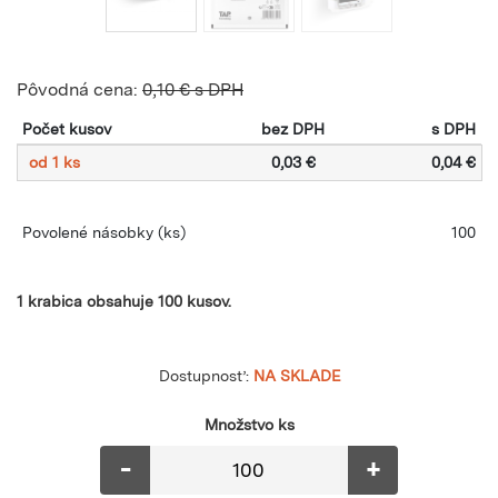
Pôvodná cena:
0,10 € s DPH
Počet kusov
bez DPH
s DPH
od 1 ks
0,03 €
0,04 €
Povolené násobky
(ks)
100
1 krabica obsahuje 100 kusov.
Dostupnosť:
NA SKLADE
Množstvo ks
-
+