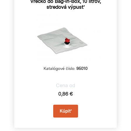
Vrecko do Bag-in-Box, 10 litrov,
stredová výpusť
Katalógové číslo:
95010
Cena od
0,86 €