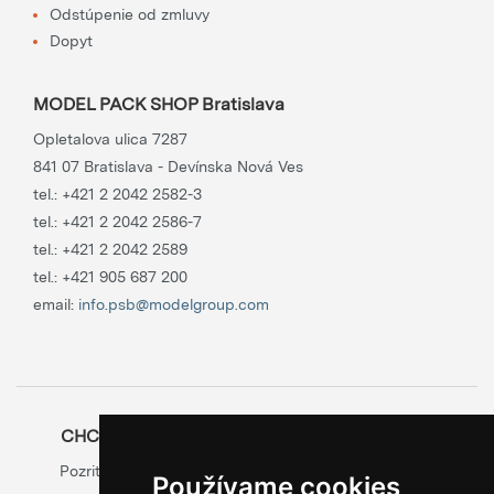
Odstúpenie od zmluvy
Dopyt
MODEL PACK SHOP Bratislava
Opletalova ulica 7287
841 07 Bratislava - Devínska Nová Ves
tel.:
+421 2 2042 2582-3
tel.:
+421 2 2042 2586-7
tel.:
+421 2 2042 2589
tel.:
+421 905 687 200
email:
info.psb@modelgroup.com
CHCETE SA O OBALOCH DOZVEDIEŤ VIAC?
Pozrite si oficiálny web výrobcu obalov
Model Group
Používame cookies