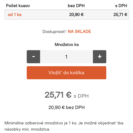
Počet kusov
bez DPH
s DPH
od 1 ks
20,90 €
25,71 €
Dostupnosť:
NA SKLADE
Množstvo ks
-
+
25,71
€
s DPH
20,90
€
bez DPH
Minimálne odberové množstvo je 1 ks. Je možné objednať iba
násobky min. množstva.