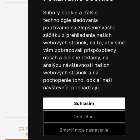
Súbory cookie a ďalšie
0800 888 123
technológie sledovania
BEZPLATNÁ INFOLINKA
používame na zlepšenie vášho
zážitku z prehliadania našich
webových stránok, na to, aby sme
vám zobrazovali prispôsobený
obsah a cielené reklamy, na
analýzu návštevnosti našich
webových stránok a na
pochopenie toho, odkiaľ naši
návštevníci prichádzajú.
Súhlasím
Odmietam
(C) 2014 - 2026 Model Obaly a.s.,
ISSA CZECH s.r.o.
Zmeniť moje nastavenia
Prejsť na českú pobočku Model Pack Shop