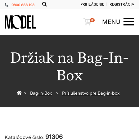
PRIHLÁSENIE
REGISTRÁCIA
0800 888 123
PackShop
Košík
MENU
0
ME
Držiak na Bag-In-
Box
Späť na homepage
Bag-in-Box
Príslušenstvo pre Bag-in-box
91306
Katalógové číslo: