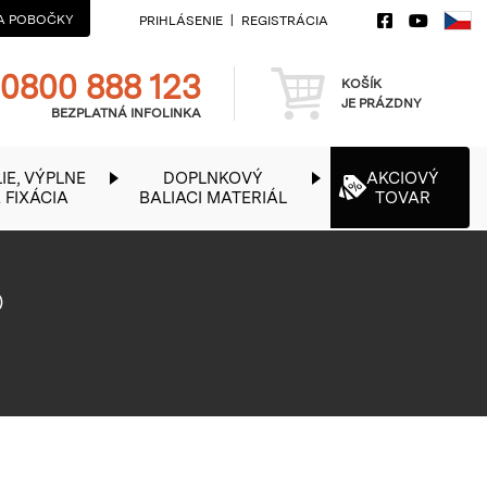
A POBOČKY
PRIHLÁSENIE
REGISTRÁCIA
Telefon
Košík
0800 888 123
KOŠÍK
JE PRÁZDNY
BEZPLATNÁ INFOLINKA
IE, VÝPLNE
DOPLNKOVÝ
AKCIOVÝ
 FIXÁCIA
BALIACI MATERIÁL
TOVAR
®