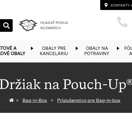
KONTAKTY 
HĽADAŤ PODĽA
ROZMEROV
TOVÉ A
OBALY PRE
OBALY NA
FÓL
KOVÉ OBALY
KANCELÁRIU
POTRAVINY
A
Držiak na Pouch-Up
Späť na homepage
Bag-in-Box
Príslušenstvo pre Bag-in-box