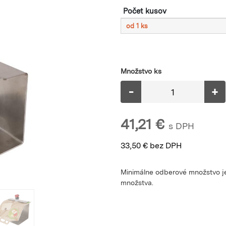
Počet kusov
od 1 ks
Množstvo ks
-
+
41,21
€
s DPH
33,50
€
bez DPH
Minimálne odberové množstvo je
množstva.