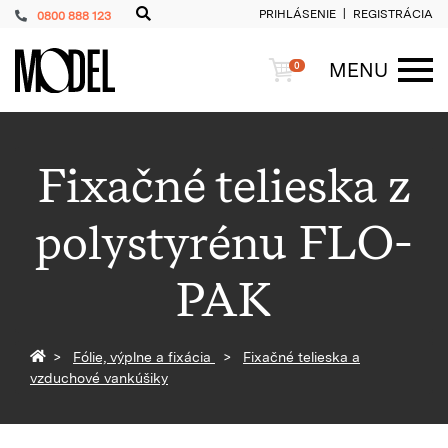
PRIHLÁSENIE
REGISTRÁCIA
0800 888 123
PackShop
Košík
MENU
0
ME
Fixačné telieska z
polystyrénu FLO-
PAK
Späť na homepage
Fólie, výplne a fixácia
Fixačné telieska a
vzduchové vankúšiky