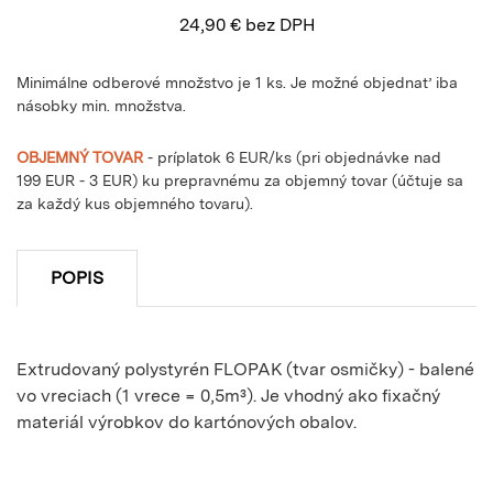
24,90
€
bez DPH
Minimálne odberové množstvo je 1 ks. Je možné objednať iba
násobky min. množstva.
OBJEMNÝ TOVAR
- príplatok 6 EUR/ks (pri objednávke nad
199 EUR - 3 EUR) ku prepravnému za objemný tovar (účtuje sa
za každý kus objemného tovaru).
POPIS
Extrudovaný polystyrén FLOPAK (tvar osmičky) - balené
vo vreciach (1 vrece = 0,5m³). Je vhodný ako fixačný
materiál výrobkov do kartónových obalov.