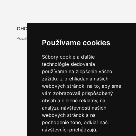
CHCETE SA O OBALOCH DOZVEDIEŤ VIAC?
Pozrite si oficiálny web výrobcu obalov
Model Group
Používame cookies
Súbory cookie a ďalšie
0800 888 123
technológie sledovania
BEZPLATNÁ INFOLINKA
používame na zlepšenie vášho
zážitku z prehliadania našich
webových stránok, na to, aby sme
vám zobrazovali prispôsobený
obsah a cielené reklamy, na
analýzu návštevnosti našich
webových stránok a na
pochopenie toho, odkiaľ naši
návštevníci prichádzajú.