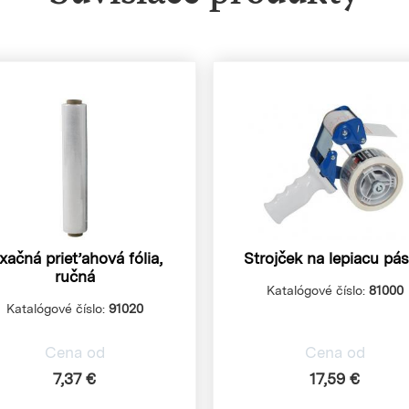
ixačná prieťahová fólia,
Strojček na lepiacu pá
ručná
Katalógové číslo:
81000
Katalógové číslo:
91020
Cena od
Cena od
7,37 €
17,59 €