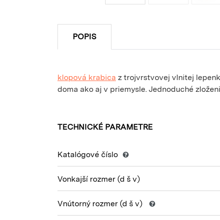
POPIS
klopová krabica
z trojvrstvovej vlnitej lepe
doma ako aj v priemysle. Jednoduché zloženi
TECHNICKÉ PARAMETRE
Katalógové číslo
Vonkajší rozmer
(d š v)
Vnútorný rozmer
(d š v)