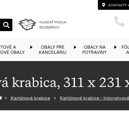
KONTAKTY 
HĽADAŤ PODĽA
ROZMEROV
TOVÉ A
OBALY PRE
OBALY NA
FÓL
KOVÉ OBALY
KANCELÁRIU
POTRAVINY
A
á krabica, 311 x 231
Späť na homepage
Kartónové krabice
Kartónové krabice - trojvrstvov