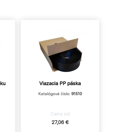
sku
Viazacia PP páska
Katalógové číslo:
91510
Cena od
27,06 €