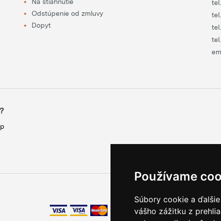
Na stiahnutie
tel
Odstúpenie od zmluvy
tel
Dopyt
tel
tel
em
?
up
Používame coo
Súbory cookie a ďalšie
vášho zážitku z prehli