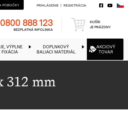
A POBOČKY
PRIHLÁSENIE
REGISTRÁCIA
Telefon
Košík
0800 888 123
KOŠÍK
JE PRÁZDNY
BEZPLATNÁ INFOLINKA
IE, VÝPLNE
DOPLNKOVÝ
AKCIOVÝ
 FIXÁCIA
BALIACI MATERIÁL
TOVAR
 x 312 mm
é