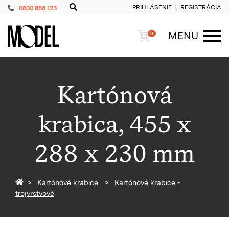
PRIHLÁSENIE
REGISTRÁCIA
0800 888 123
PackShop
Košík
MENU
0
ME
Kartónová
krabica, 455 x
288 x 230 mm
Späť na homepage
Kartónové krabice
Kartónové krabice -
trojvrstvové