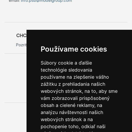
email:
info.psb@modelgroup.com
CHCETE SA O OBALOCH DOZVEDIEŤ VIAC?
Pozrite si oficiálny web výrobcu obalov
Model Group
Používame cookies
Súbory cookie a ďalšie
0800 888 123
technológie sledovania
BEZPLATNÁ INFOLINKA
používame na zlepšenie vášho
zážitku z prehliadania našich
webových stránok, na to, aby sme
vám zobrazovali prispôsobený
obsah a cielené reklamy, na
analýzu návštevnosti našich
webových stránok a na
pochopenie toho, odkiaľ naši