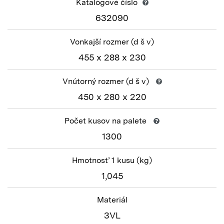
Katalógové číslo
632090
Vonkajší rozmer
(d š v)
455 x 288 x 230
Vnútorný rozmer
(d š v)
450 x 280 x 220
Počet kusov na palete
1300
Hmotnosť 1 kusu
(kg)
1,045
Materiál
3VL