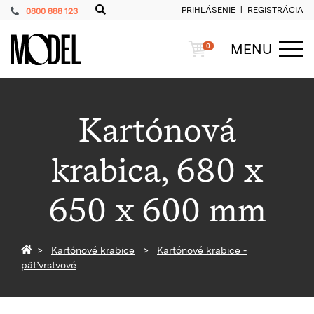
PRIHLÁSENIE
REGISTRÁCIA
0800 888 123
PackShop
Košík
MENU
0
ME
Kartónová
krabica, 680 x
650 x 600 mm
Späť na homepage
Kartónové krabice
Kartónové krabice -
päťvrstvové