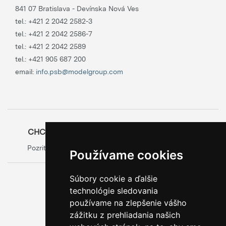
841 07 Bratislava - Devínska Nová Ves
tel.:
+421 2 2042 2582-3
tel.:
+421 2 2042 2586-7
tel.:
+421 2 2042 2589
tel.:
+421 905 687 200
email:
info.psb@modelgroup.com
CHCETE SA O OBALOCH DOZVEDIEŤ VIAC?
Pozrite si oficiálny web výrobcu obalov
Model Group
Používame cookies
Súbory cookie a ďalšie
0800 888 123
technológie sledovania
BEZPLATNÁ INFOLINKA
používame na zlepšenie vášho
zážitku z prehliadania našich