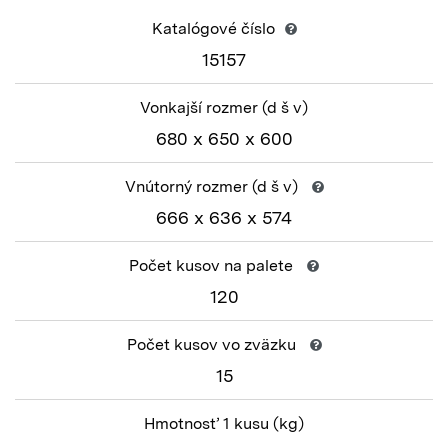
Katalógové číslo
15157
Vonkajší rozmer
(d š v)
680 x 650 x 600
Vnútorný rozmer
(d š v)
666 x 636 x 574
Počet kusov na palete
120
Počet kusov vo zväzku
15
Hmotnosť 1 kusu
(kg)