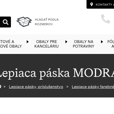
KONTAKTY 
HĽADAŤ PODĽA
ROZMEROV
TOVÉ A
OBALY PRE
OBALY NA
FÓL
KOVÉ OBALY
KANCELÁRIU
POTRAVINY
A
Lepiaca páska MODR
Späť na homepage
Lepiace pásky, príslušenstvo
Lepiace pásky farebn