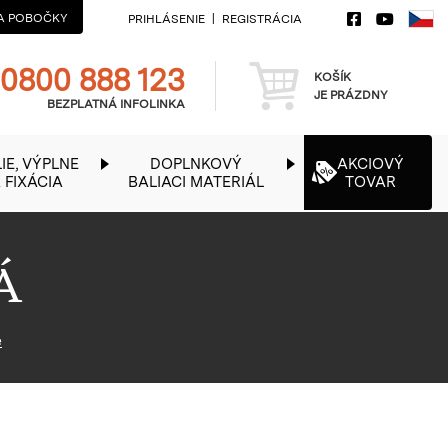
A POBOČKY
PRIHLÁSENIE
REGISTRÁCIA
Telefon
Košík
0800 888 123
KOŠÍK
JE PRÁZDNY
BEZPLATNÁ INFOLINKA
IE, VÝPLNE
DOPLNKOVÝ
AKCIOVÝ
 FIXÁCIA
BALIACI MATERIÁL
TOVAR
Á
é