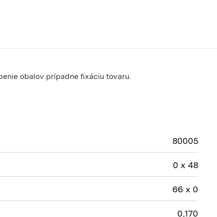
enie obalov prípadne fixáciu tovaru.
80005
0 x 48
66 x 0
0,170