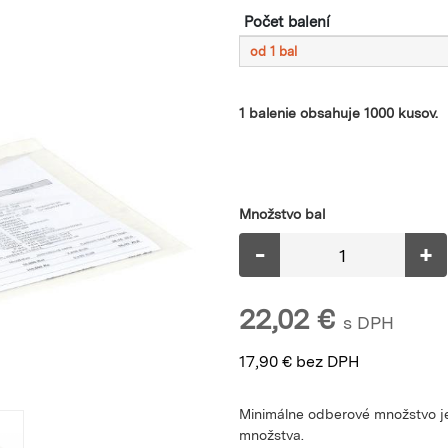
Počet balení
od 1 bal
1 balenie obsahuje 1000 kusov.
Množstvo bal
-
+
22,02
€
s DPH
17,90
€
bez DPH
Minimálne odberové množstvo je
množstva.