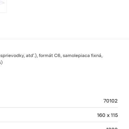
 sprievodky, atď.), formát C6, samolepiaca fixná,
s)
70102
160 x 115