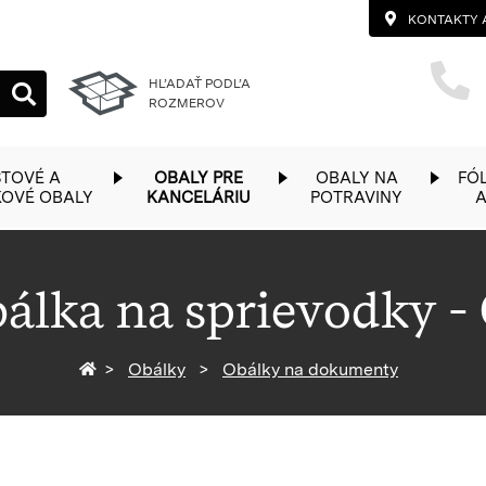
KONTAKTY 
HĽADAŤ PODĽA
ROZMEROV
TOVÉ A
OBALY PRE
OBALY NA
FÓL
KOVÉ OBALY
KANCELÁRIU
POTRAVINY
A
álka na sprievodky -
Späť na homepage
Obálky
Obálky na dokumenty