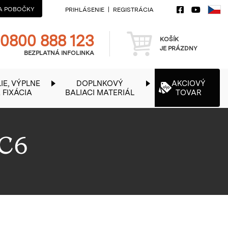
A POBOČKY
PRIHLÁSENIE
REGISTRÁCIA
Telefon
Košík
0800 888 123
KOŠÍK
JE PRÁZDNY
BEZPLATNÁ INFOLINKA
IE, VÝPLNE
DOPLNKOVÝ
AKCIOVÝ
 FIXÁCIA
BALIACI MATERIÁL
TOVAR
 C6