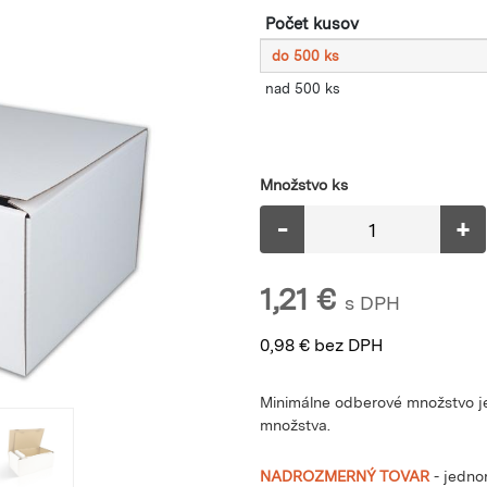
Počet kusov
do 500 ks
nad 500 ks
Množstvo ks
-
+
1,21
€
s DPH
0,98
€
bez DPH
Minimálne odberové množstvo je
množstva.
NADROZMERNÝ TOVAR
- jedno