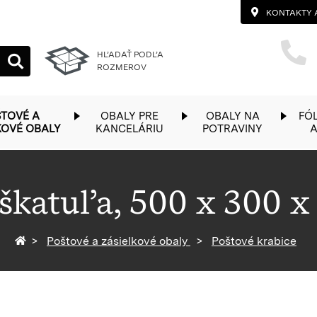
KONTAKTY 
HĽADAŤ PODĽA
ROZMEROV
TOVÉ A
OBALY PRE
OBALY NA
FÓL
KOVÉ OBALY
KANCELÁRIU
POTRAVINY
A
 škatuľa, 500 x 300 
Späť na homepage
Poštové a zásielkové obaly
Poštové krabice