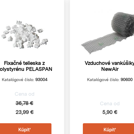
Fixačné telieska z
Vzduchové vankúšik
olystyrénu PELASPAN
NewAir
Katalógové číslo:
93004
Katalógové číslo:
90600
Cena od
36,78 €
Cena od
23,99 €
5,90 €