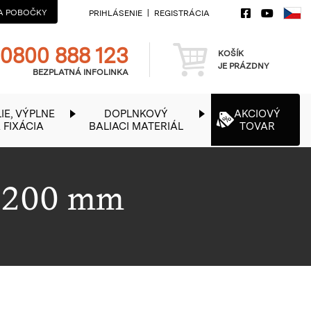
A POBOČKY
PRIHLÁSENIE
REGISTRÁCIA
Telefon
Košík
0800 888 123
KOŠÍK
JE PRÁZDNY
BEZPLATNÁ INFOLINKA
IE, VÝPLNE
DOPLNKOVÝ
AKCIOVÝ
 FIXÁCIA
BALIACI MATERIÁL
TOVAR
x 200 mm