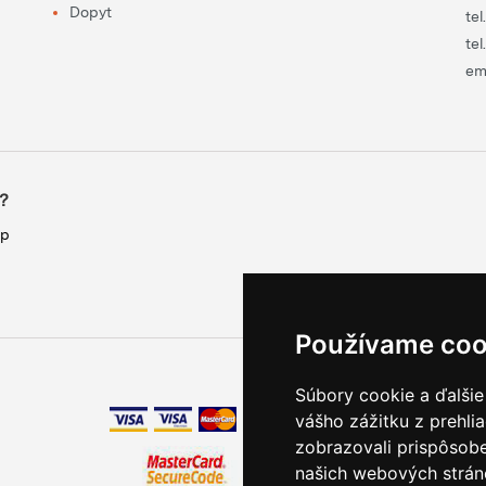
Dopyt
tel
tel
em
?
up
Používame coo
Súbory cookie a ďalšie
vášho zážitku z prehli
zobrazovali prispôsobe
našich webových stráno