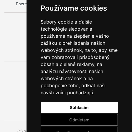
Pozrite si oficiálny web výrobcu obalov
Model Group
Používame cookies
Súbory cookie a ďalšie
0800 888 123
technológie sledovania
BEZPLATNÁ INFOLINKA
používame na zlepšenie vášho
zážitku z prehliadania našich
webových stránok, na to, aby sme
vám zobrazovali prispôsobený
obsah a cielené reklamy, na
analýzu návštevnosti našich
webových stránok a na
pochopenie toho, odkiaľ naši
návštevníci prichádzajú.
Súhlasím
Odmietam
(C) 2014 - 2026 Model Obaly a.s.,
ISSA CZECH s.r.o.