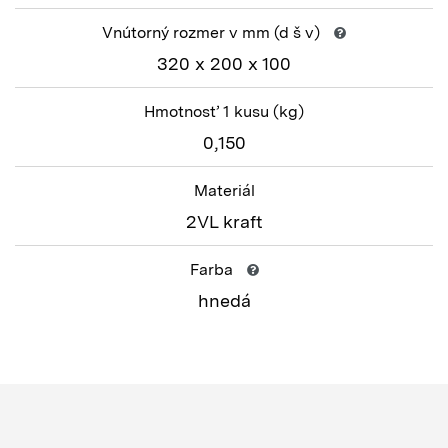
Vnútorný rozmer v mm
(d š v)
320 x 200 x 100
Hmotnosť 1 kusu
(kg)
0,150
Materiál
2VL kraft
Farba
hnedá