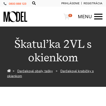
PRIHLÁSENIE
REGISTRÁCIA
0800 888 123
PackShop
Košík
MENU
0
ME
Škatuľka 2VL s
okienkom
Späť na homepage
Darčekové obaly, tašky
Darčekové krabičky s
okienkom