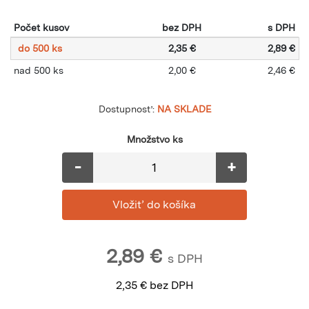
Počet kusov
bez DPH
s DPH
do 500 ks
2,35 €
2,89 €
nad 500 ks
2,00 €
2,46 €
Dostupnosť:
NA SKLADE
Množstvo ks
-
+
2,89
€
s DPH
2,35
€
bez DPH