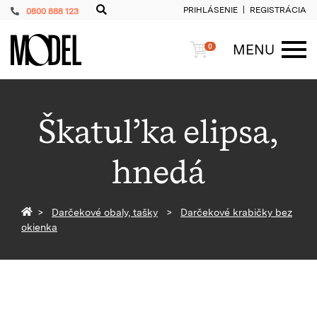
PRIHLÁSENIE
REGISTRÁCIA
0800 888 123
PackShop
Košík
MENU
0
ME
Škatuľka elipsa,
hnedá
Späť na homepage
Darčekové obaly, tašky
Darčekové krabičky bez
okienka