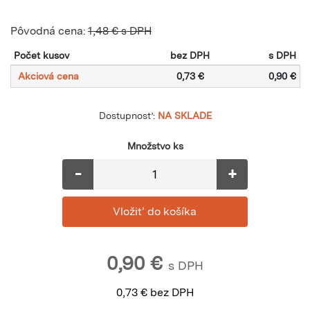
Pôvodná cena:
1,48 € s DPH
Počet kusov
bez DPH
s DPH
Akciová cena
0,73 €
0,90 €
Dostupnosť:
NA SKLADE
Množstvo ks
-
+
0,90
€
s DPH
0,73
€
bez DPH