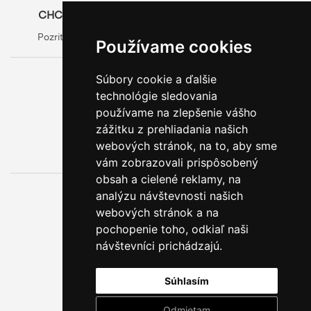
CHCETE SA O OBALOCH DOZVEDIEŤ VIAC?
Pozrite si oficiálny web výrobcu obalov
Model Group
Používame cookies
Súbory cookie a ďalšie
0800 888 123
technológie sledovania
BEZPLATNÁ INFOLINKA
používame na zlepšenie vášho
zážitku z prehliadania našich
webových stránok, na to, aby sme
vám zobrazovali prispôsobený
obsah a cielené reklamy, na
analýzu návštevnosti našich
webových stránok a na
pochopenie toho, odkiaľ naši
návštevníci prichádzajú.
Súhlasím
Odmietam