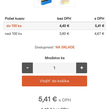
Počet kusov
bez DPH
s DPH
do 100 ks
4,40 €
5,41 €
nad 100 ks
3,80 €
4,67 €
Dostupnosť:
NA SKLADE
Množstvo ks
-
+
5,41
€
s DPH