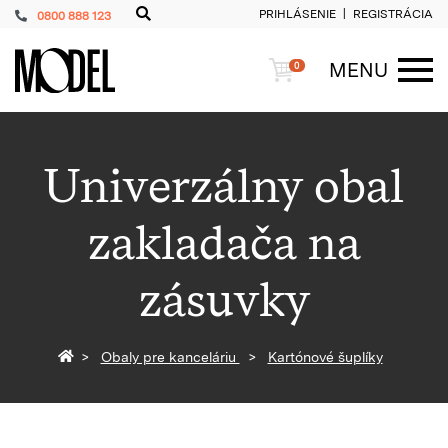
PRIHLÁSENIE
REGISTRÁCIA
0800 888 123
PackShop
Košík
MENU
0
ME
Univerzálny obal
zakladača na
zásuvky
Späť na homepage
Obaly pre kanceláriu
Kartónové šuplíky