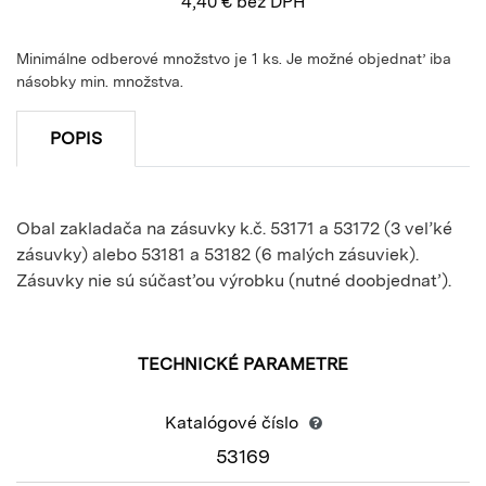
4,40
€
bez DPH
Minimálne odberové množstvo je 1 ks. Je možné objednať iba
násobky min. množstva.
POPIS
Obal zakladača na zásuvky k.č. 53171 a 53172 (3 veľké
zásuvky) alebo 53181 a 53182 (6 malých zásuviek).
Zásuvky nie sú súčasťou výrobku (nutné doobjednať).
TECHNICKÉ PARAMETRE
Katalógové číslo
53169