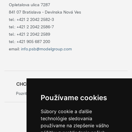
Opletalova ulica 7287
841 07 Bratislava - Devínska Nová Ves
tel.:
+421 2 2042 2582-3
tel.:
+421 2 2042 2586-7
tel.:
+421 2 2042 2589
tel.:
+421 905 687 200
email:
info.psb@modelgroup.com
CHCETE SA O OBALOCH DOZVEDIEŤ VIAC?
Pozrite si oficiálny web výrobcu obalov
Model Group
Používame cookies
Súbory cookie a ďalšie
0800 888 123
technológie sledovania
BEZPLATNÁ INFOLINKA
používame na zlepšenie vášho