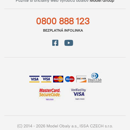
Pozrite si oficiálny web výrobcu obalov
Model Group
0800 888 123
BEZPLATNÁ INFOLINKA
(C) 2014 - 2026 Model Obaly a.s.,
ISSA CZECH s.r.o.