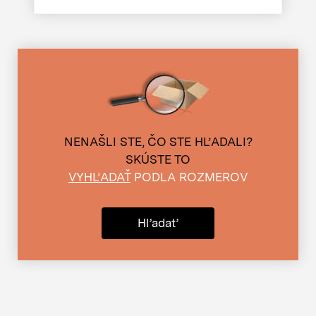
NENAŠLI STE, ČO STE HĽADALI?
SKÚSTE TO
VYHĽADAŤ
PODLA ROZMEROV
Hľadať