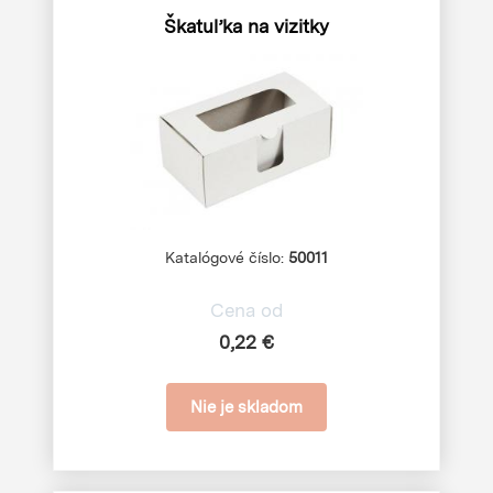
Škatuľka na vizitky
Katalógové číslo:
50011
Cena od
0,22 €
Nie je skladom