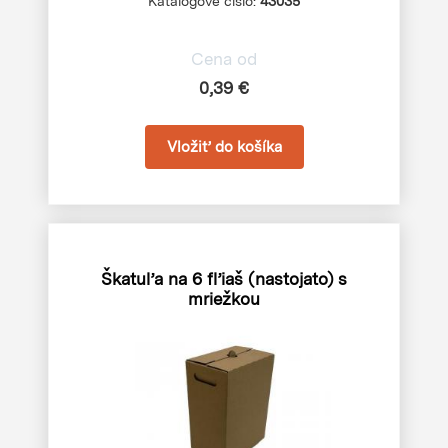
Katalógové číslo:
43035
Cena od
0,39 €
Škatuľa na 6 fľiaš (nastojato) s
mriežkou