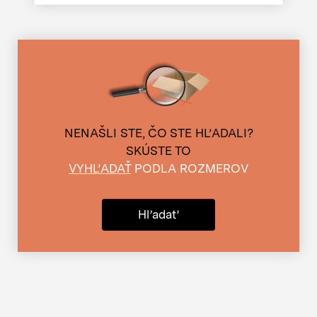
NENAŠLI STE, ČO STE HĽADALI?
SKÚSTE TO
VYHĽADAŤ
PODLA ROZMEROV
Hľadať