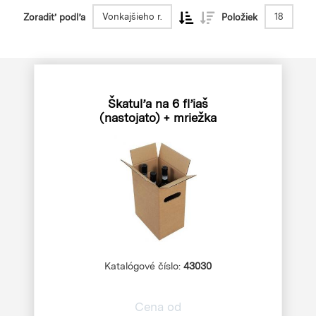
Vonkajšieho r.
18
Zoradiť podľa
Položiek
Škatuľa na 6 fľiaš
(nastojato) + mriežka
Katalógové číslo:
43030
Cena od