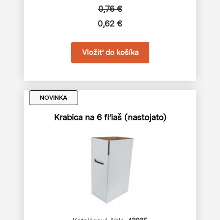
0,76 €
0,62 €
NOVINKA
Krabica na 6 fľiaš (nastojato)