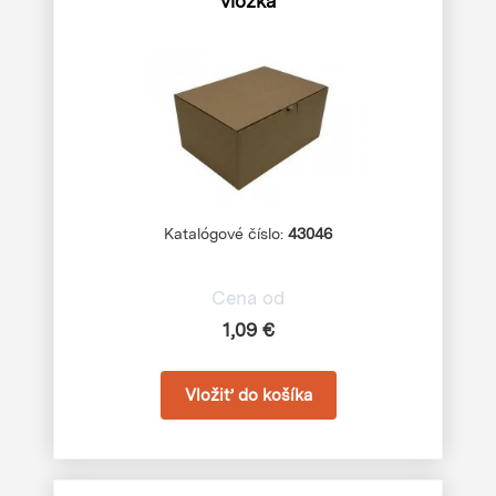
vložka
Katalógové číslo:
43046
Cena od
1,09 €