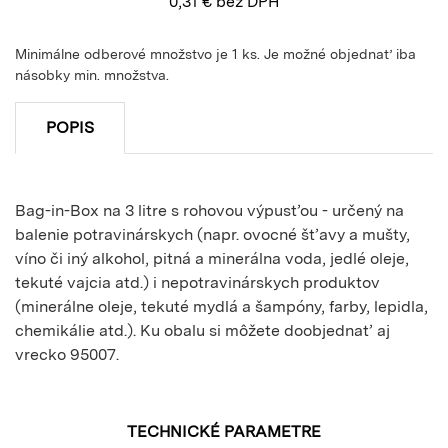
0,31
€
bez DPH
Minimálne odberové množstvo je 1 ks. Je možné objednať iba
násobky min. množstva.
POPIS
Bag-in-Box na 3 litre s rohovou výpusťou - určený na
balenie potravinárskych (napr. ovocné šťavy a mušty,
víno či iný alkohol, pitná a minerálna voda, jedlé oleje,
tekuté vajcia atd.) i nepotravinárskych produktov
(minerálne oleje, tekuté mydlá a šampóny, farby, lepidla,
chemikálie atd.). Ku obalu si môžete doobjednať aj
vrecko 95007.
TECHNICKÉ PARAMETRE