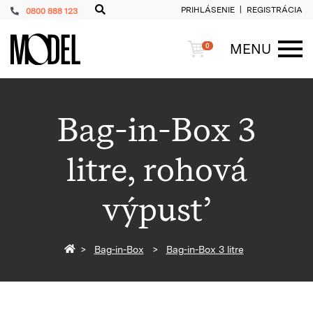
PRIHLÁSENIE
REGISTRÁCIA
0800 888 123
PackShop
Košík
MENU
0
ME
Bag-in-Box 3
litre, rohová
výpusť
Späť na homepage
Bag-in-Box
Bag-in-Box 3 litre