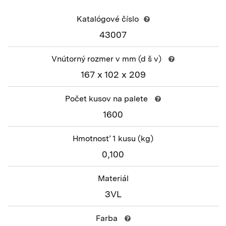
Katalógové číslo
43007
Vnútorný rozmer v mm
(d š v)
167 x 102 x 209
Počet kusov na palete
1600
Hmotnosť 1 kusu
(kg)
0,100
Materiál
3VL
Farba