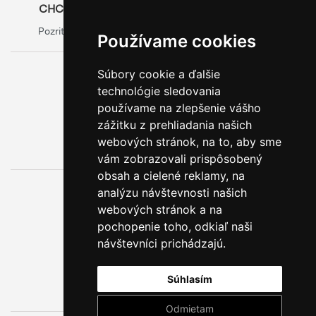
CHCETE SA O OBALOCH DOZVEDIEŤ VIAC?
Pozrite si oficiálny web výrobcu obalov
Model Group
Používame cookies
Súbory cookie a ďalšie
0800 888 123
technológie sledovania
BEZPLATNÁ INFOLINKA
používame na zlepšenie vášho
zážitku z prehliadania našich
webových stránok, na to, aby sme
vám zobrazovali prispôsobený
obsah a cielené reklamy, na
analýzu návštevnosti našich
webových stránok a na
pochopenie toho, odkiaľ naši
návštevníci prichádzajú.
Súhlasím
Odmietam