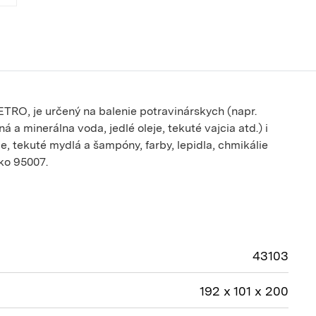
ETRO, je určený na balenie potravinárskych (napr.
á a minerálna voda, jedlé oleje, tekuté vajcia atd.) i
, tekuté mydlá a šampóny, farby, lepidla, chmikálie
cko 95007.
43103
192 x 101 x 200