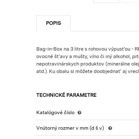
POPIS
Bag-in-Box na 3 litre s rohovou výpusťou - R
ovocné šťavy a mušty, víno či iný alkohol, pitn
nepotravinárskych produktov (minerálne oleje
atd.). Ku obalu si môžete doobjednať aj vre
TECHNICKÉ PARAMETRE
Katalógové číslo
Vnútorný rozmer v mm
(d š v)