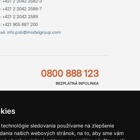
.:
+421 2 2042 2582-3
.:
+421 2 2042 2586-7
.:
+421 2 2042 2589
.:
+421 905 687 200
ail:
info.psb@modelgroup.com
0800 888 123
BEZPLATNÁ INFOLINKA
kies
 technológie sledovania používame na zlepšenie
adania našich webových stránok, na to, aby sme vám