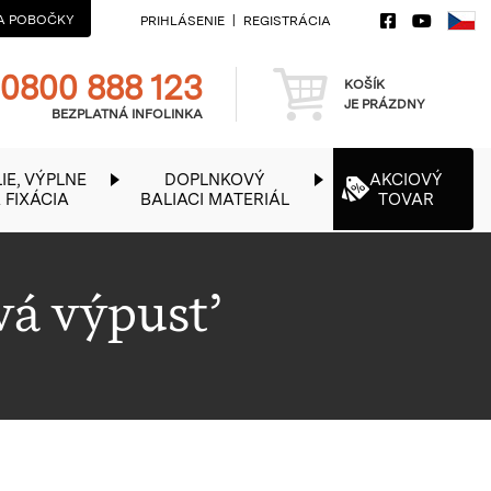
A POBOČKY
PRIHLÁSENIE
REGISTRÁCIA
Telefon
Košík
0800 888 123
KOŠÍK
JE PRÁZDNY
BEZPLATNÁ INFOLINKA
IE, VÝPLNE
DOPLNKOVÝ
AKCIOVÝ
 FIXÁCIA
BALIACI MATERIÁL
TOVAR
vá výpusť