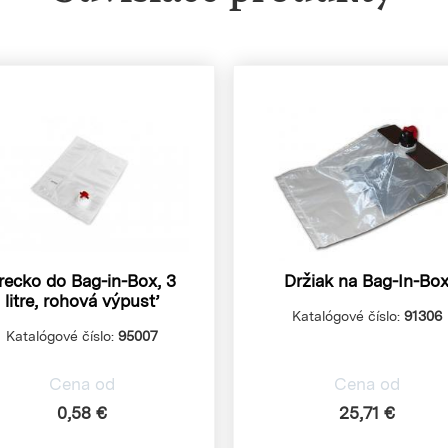
recko do Bag-in-Box, 3
Držiak na Bag-In-Bo
litre, rohová výpusť
Katalógové číslo:
91306
Katalógové číslo:
95007
Cena od
Cena od
0,58 €
25,71 €