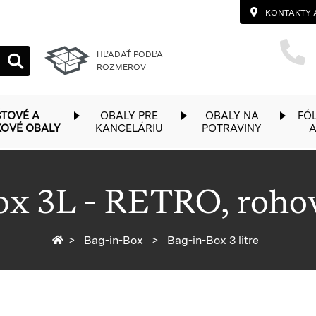
KONTAKTY 
HĽADAŤ PODĽA
ROZMEROV
TOVÉ A
OBALY PRE
OBALY NA
FÓL
KOVÉ OBALY
KANCELÁRIU
POTRAVINY
A
ox 3L - RETRO, roho
Späť na homepage
Bag-in-Box
Bag-in-Box 3 litre