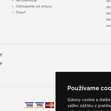
Na stiahnutie
tel
Odstúpenie od zmluvy
tel
Dopyt
tel
tel
em
?
up
Používame coo
Súbory cookie a ďalšie
vášho zážitku z prehli