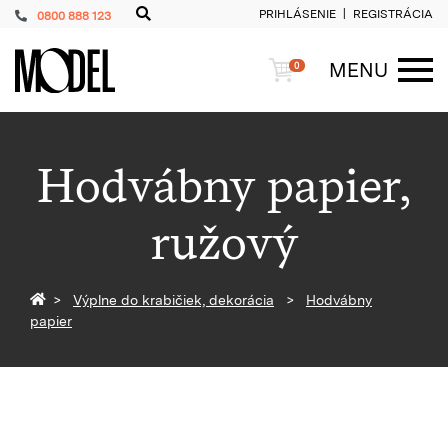
PRIHLÁSENIE
REGISTRÁCIA
0800 888 123
PackShop
Košík
MENU
0
ME
Hodvábny papier,
ružový
Späť na homepage
Výplne do krabičiek, dekorácia
Hodvábny
papier