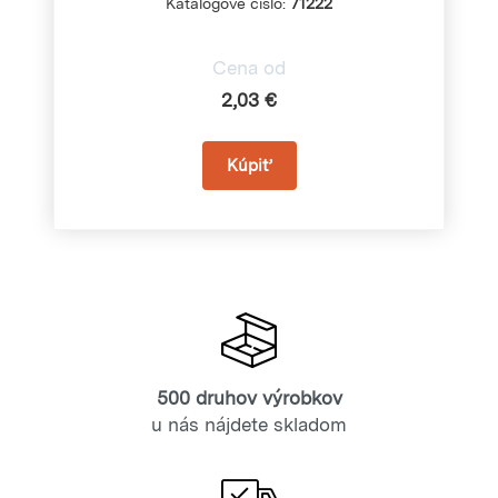
Katalógové číslo:
71222
Cena od
2,03 €
500 druhov výrobkov
u nás nájdete skladom