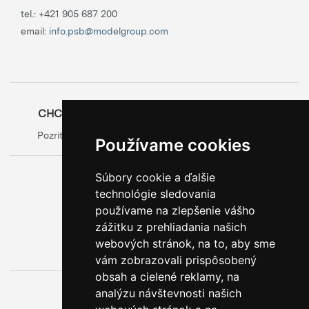
tel.:
+421 905 687 200
email:
info.psb@modelgroup.com
CHCETE SA O OBALOCH DOZVEDIEŤ VIAC?
Pozrite si oficiálny web výrobcu obalov
Model Group
Používame cookies
Súbory cookie a ďalšie
0800 888 123
technológie sledovania
BEZPLATNÁ INFOLINKA
používame na zlepšenie vášho
zážitku z prehliadania našich
webových stránok, na to, aby sme
vám zobrazovali prispôsobený
obsah a cielené reklamy, na
analýzu návštevnosti našich