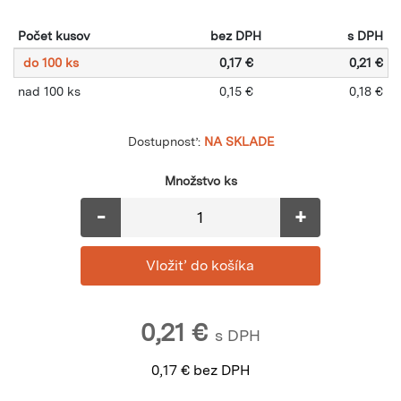
Počet kusov
bez DPH
s DPH
do 100 ks
0,17 €
0,21 €
nad 100 ks
0,15 €
0,18 €
Dostupnosť:
NA SKLADE
Množstvo ks
-
+
0,21
€
s DPH
0,17
€
bez DPH