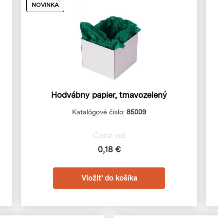
NOVINKA
Hodvábny papier, tmavozelený
Katalógové číslo:
85009
Cena od
0,18 €