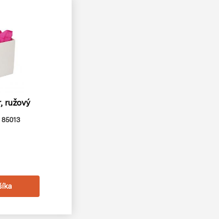
, ružový
:
85013