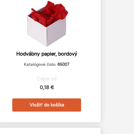
Hodvábny papier, bordový
Katalógové číslo:
85007
Cena od
0,18 €