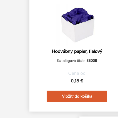
Hodvábny papier, fialový
Katalógové číslo:
85008
Cena od
0,18 €