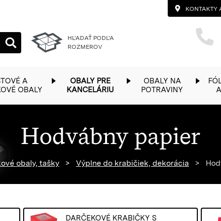
KONTAKTY 
HĽADAŤ PODĽA
ROZMEROV
TOVÉ A
OBALY PRE
OBALY NA
FÓL
KOVÉ OBALY
KANCELÁRIU
POTRAVINY
A
Hodvábny papier
mepage
ové obaly, tašky
Výplne do krabičiek, dekorácia
Hodv
DARČEKOVÉ KRABIČKY S