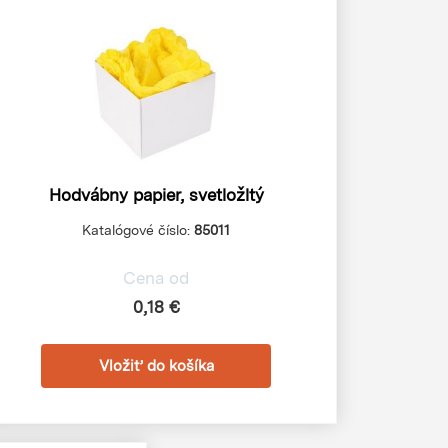
Hodvábny papier, svetložltý
Katalógové číslo:
85011
Cena od
0,18 €