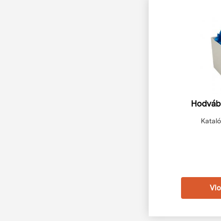
Hodvábn
Kataló