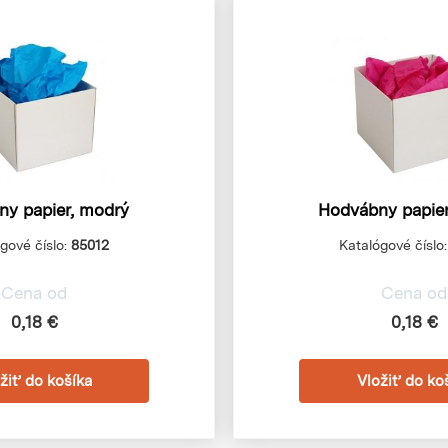
y papier, modrý
Hodvábny papier
gové číslo:
85012
Katalógové číslo
Cena od
Cena od
0,18 €
0,18 €