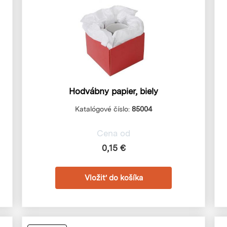
Hodvábny papier, biely
Katalógové číslo:
85004
Cena od
0,15 €