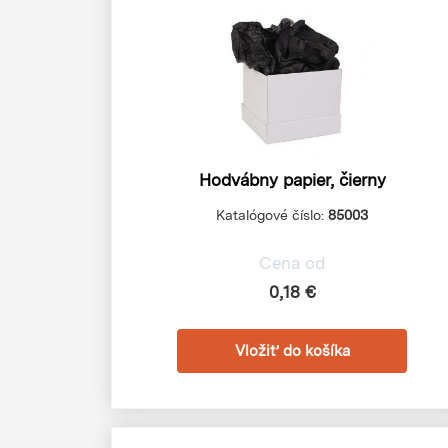
Hodvábny papier, čierny
Katalógové číslo:
85003
Cena od
0,18 €