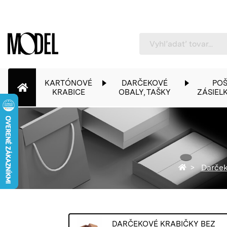
PackShop
KARTÓNOVÉ
DARČEKOVÉ
POŠ
KRABICE
OBALY, TAŠKY
ZÁSIEL
Späť na ho
Darček
DARČEKOVÉ KRABIČKY BEZ