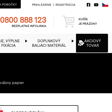
A POBOČKY
PRIHLÁSENIE
REGISTRÁCIA
Telefon
Košík
0800 888 123
KOŠÍK
JE PRÁZDNY
BEZPLATNÁ INFOLINKA
IE, VÝPLNE
DOPLNKOVÝ
AKCIOVÝ
 FIXÁCIA
BALIACI MATERIÁL
TOVAR
ábny papier