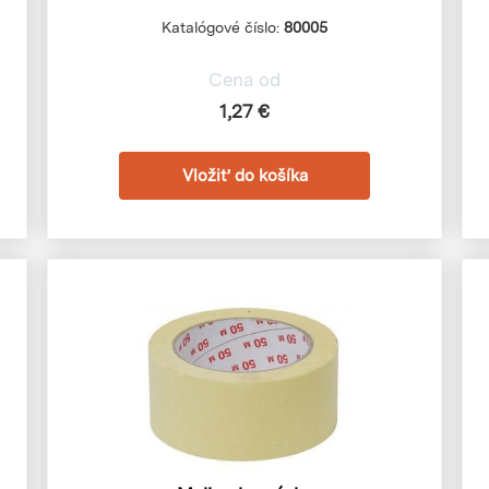
Katalógové číslo:
80005
Cena od
1,27 €