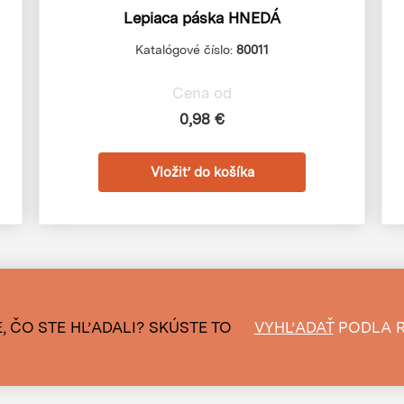
Lepiaca páska HNEDÁ
Katalógové číslo:
80011
Cena od
0,98 €
, ČO STE HĽADALI?
SKÚSTE TO
VYHĽADAŤ
PODLA 