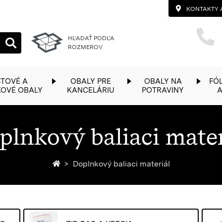
KONTAKTY 
HĽADAŤ PODĽA
ROZMEROV
TOVÉ A
OBALY PRE
OBALY NA
FÓL
KOVÉ OBALY
KANCELÁRIU
POTRAVINY
A
plnkový baliaci mater
Späť na homepage
Doplnkový baliaci materiál