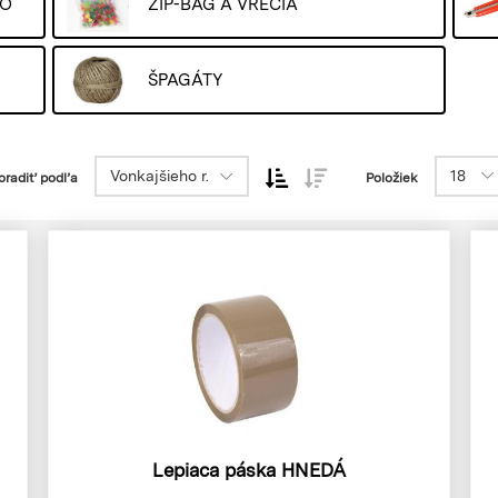
VO
ZIP-BAG A VRECIA
ŠPAGÁTY
Vonkajšieho r.
18
oradiť podľa
Položiek
Lepiaca páska HNEDÁ