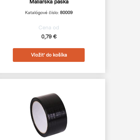
Maliarska páska
Katalógové číslo:
80009
Cena od
0,79 €