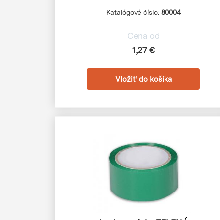
Katalógové číslo:
80004
Cena od
1,27 €