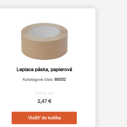
Lepiaca páska, papierová
Katalógové číslo:
80032
Cena od
2,47 €