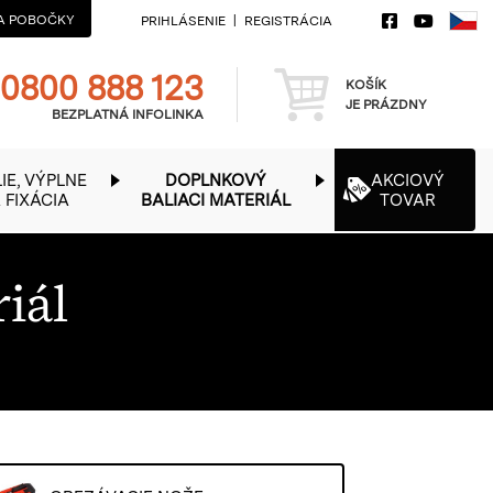
A POBOČKY
PRIHLÁSENIE
REGISTRÁCIA
Telefon
Košík
0800 888 123
KOŠÍK
JE PRÁZDNY
BEZPLATNÁ INFOLINKA
IE, VÝPLNE
DOPLNKOVÝ
AKCIOVÝ
 FIXÁCIA
BALIACI MATERIÁL
TOVAR
iál