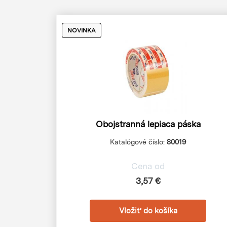
NOVINKA
Obojstranná lepiaca páska
Katalógové číslo:
80019
Cena od
3,57 €