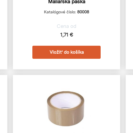
Maliarska páska
Katalógové číslo:
80008
Cena od
1,71 €