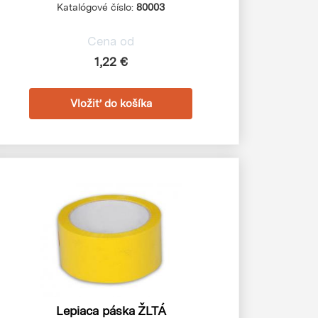
Katalógové číslo:
80003
Cena od
1,22 €
Lepiaca páska ŽLTÁ