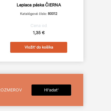
Lepiaca páska ČIERNA
Katalógové číslo:
80012
Cena od
1,35 €
ROZMEROV
Hľadať