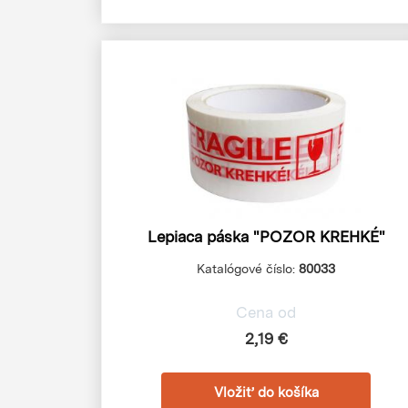
Lepiaca páska "POZOR KREHKÉ"
Katalógové číslo:
80033
Cena od
2,19 €